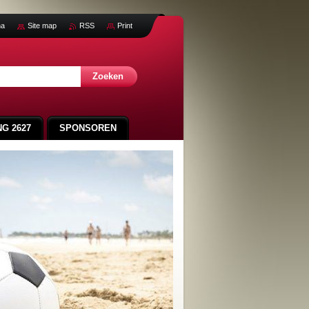
na
Site map
RSS
Print
G 2627
SPONSOREN
SVA CUP 2025
LEDENLIJST