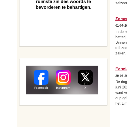
ruimste zin des woords te
seizoen
bevorderen te behartigen.
Zomer
01-07-2
In de 
batter
Binnen
stil zo
zaken.
Formid
29-06-2
De dag
juni 2
want vo
cup ge
het Li