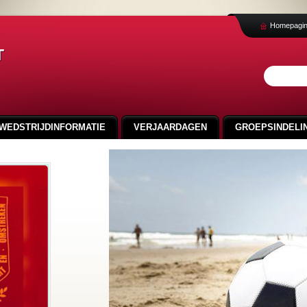
Homepagi
t
WEDSTRIJDINFORMATIE
VERJAARDAGEN
GROEPSINDELIN
VEELGESTELDE VRAGEN
NIEUWS
SVA CUP 2024
FOTO'S 100 JAAR SMO