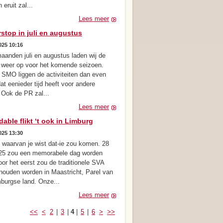
 eruit zal...
Lees meer
stop in juli en augustus
025 10:16
maanden juli en augustus laden wij de
ij weer op voor het komende seizoen.
 SMO liggen de activiteiten dan even
dat eenieder tijd heeft voor andere
 Ook de PR zal...
Lees meer
able flikt ‘t ook in Limburg
025 13:30
 waarvan je wist dat-ie zou komen. 28
025 zou een memorabele dag worden
or het eerst zou de traditionele SVA
houden worden in Maastricht, Parel van
mburgse land. Onze...
Lees meer
<<
<
2
|
3
|
4
|
5
|
6
>
>>