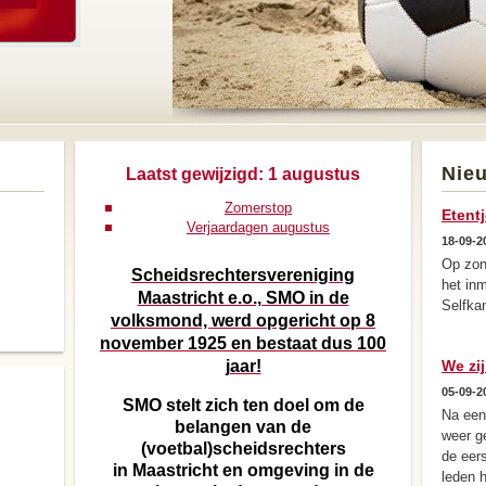
Nie
Laatst gewijzigd: 1 augustus
Zomerstop
Etentj
Verjaardagen augustus
18-09-2
Op zon
Scheidsrechtersvereniging
het inm
Maastricht e.o., SMO in de
Selfka
volksmond, werd opgericht op 8
november 1925 en bestaat dus 100
jaar!
We zi
05-09-2
SMO stelt zich ten doel om de
Na een
belangen van de
weer g
(voetbal)scheidsrechters
de eers
in Maastricht en omgeving in de
leden 