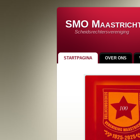
SMO Maastrich
Scheidsrechtersvereniging
STARTPAGINA
OVER ONS
LINKS
INSCHRIJFFORMULIER
90 JAAR SMO
100 JAAR SMO