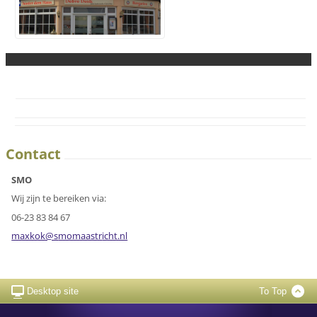
Contact
SMO
Wij zijn te bereiken via:
06-23 83 84 67
maxkok@s
momaastr
icht.nl
Desktop site
To Top