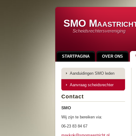
SMO Maastrich
Scheidsrechtersvereniging
STARTPAGINA
OVER ONS
LINKS
INSCHRIJFFORMULIER
Aanduidingen SMO leden
90 JAAR SMO
100 JAAR SMO
Aanvraag scheidsrechter
Contact
SMO
Wij zijn te bereiken via:
06-23 83 84 67
maxkok@s
momaastr
icht.nl