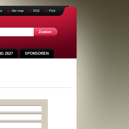
na
Site map
RSS
Print
G 2627
SPONSOREN
SVA CUP 2025
LEDENLIJST