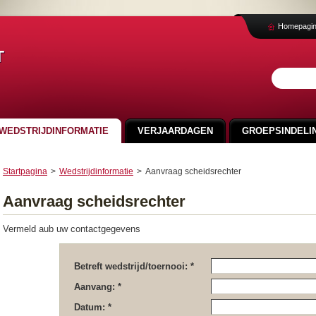
Homepagi
t
WEDSTRIJDINFORMATIE
VERJAARDAGEN
GROEPSINDELIN
VEELGESTELDE VRAGEN
NIEUWS
SVA CUP 2024
Startpagina
>
Wedstrijdinformatie
>
Aanvraag scheidsrechter
FOTO'S 100 JAAR SMO
Aanvraag scheidsrechter
Vermeld aub uw contactgegevens
Betreft wedstrijd/toernooi: *
Aanvang: *
Datum: *