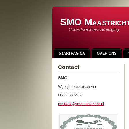
SMO Maastrich
Scheidsrechtersvereniging
STARTPAGINA
OVER ONS
LINKS
INSCHRIJFFORMULIER
Contact
90 JAAR SMO
100 JAAR SMO
SMO
Wij zijn te bereiken via:
06-23 83 84 67
maxkok@s
momaastr
icht.nl