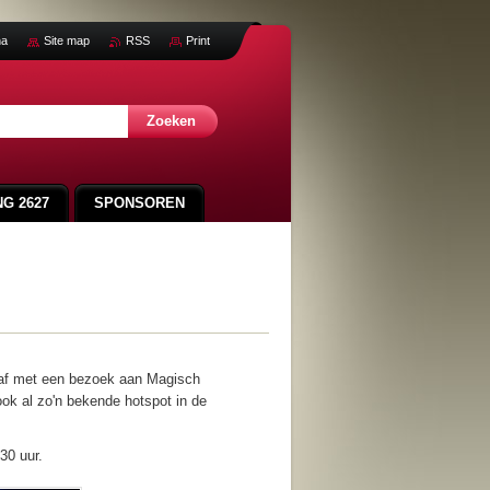
na
Site map
RSS
Print
G 2627
SPONSOREN
SVA CUP 2025
LEDENLIJST
 af met een bezoek aan Magisch
ok al zo'n bekende hotspot in de
30 uur.