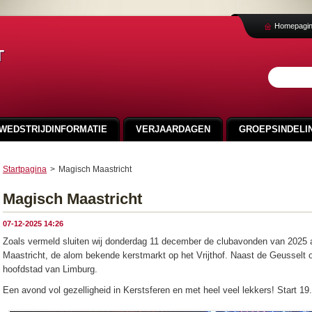
Homepagi
t
WEDSTRIJDINFORMATIE
VERJAARDAGEN
GROEPSINDELIN
VEELGESTELDE VRAGEN
NIEUWS
SVA CUP 2024
Startpagina
>
Magisch Maastricht
FOTO'S 100 JAAR SMO
Magisch Maastricht
07-12-2025 14:26
Zoals vermeld sluiten wij donderdag 11 december de clubavonden van 2025
Maastricht, de alom bekende kerstmarkt op het Vrijthof. Naast de Geusselt o
hoofdstad van Limburg.
Een avond vol gezelligheid in Kerstsferen en met heel veel lekkers! Start 19.