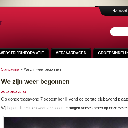
Homepagi
t
WEDSTRIJDINFORMATIE
VERJAARDAGEN
GROEPSINDELIN
VEELGESTELDE VRAGEN
NIEUWS
SVA CUP 2024
Startpagina
>
We zijn weer begonnen
FOTO'S 100 JAAR SMO
We zijn weer begonnen
28-08-2023 20:38
Op donderdagavond 7 september jl. vond de eerste clubavond plaat
Wij hopen dit seizoen weer veel leden te mogen verwelkomen op deze wekeli