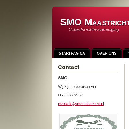
SMO Maastrich
Scheidsrechtersvereniging
STARTPAGINA
OVER ONS
LINKS
INSCHRIJFFORMULIER
Contact
90 JAAR SMO
100 JAAR SMO
SMO
Wij zijn te bereiken via:
06-23 83 84 67
maxkok@s
momaastr
icht.nl