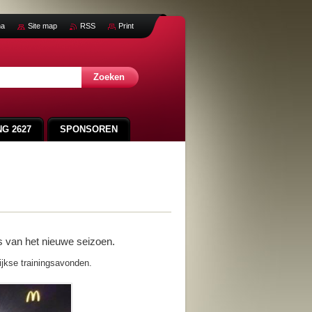
na
Site map
RSS
Print
G 2627
SPONSOREN
SVA CUP 2025
LEDENLIJST
s van het nieuwe seizoen.
jkse trainingsavonden.