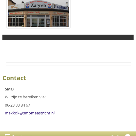
Contact
SMO
Wij zijn te bereiken via:
06-23 83 84 67
maxkok@s
momaastr
icht.nl