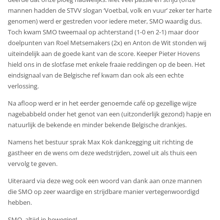
mannen hadden de STVV slogan ‘Voetbal, volk en vuur’ zeker ter harte
genomen) werd er gestreden voor iedere meter, SMO waardig dus.
Toch kwam SMO tweemaal op achterstand (1-0 en 2-1) maar door
doelpunten van Roel Metsemakers (2x) en Anton de Wit stonden wij
uiteindelijk aan de goede kant van de score. Keeper Pieter Hovens
hield ons in de slotfase met enkele fraaie reddingen op de been. Het
eindsignaal van de Belgische ref kwam dan ook als een echte
verlossing.
Na afloop werd er in het eerder genoemde café op gezellige wijze
nagebabbeld onder het genot van een (uitzonderlijk gezond) hapje en
natuurlijk de bekende en minder bekende Belgische drankjes.
Namens het bestuur sprak Max Kok dankzegging uit richting de
gastheer en de wens om deze wedstrijden, zowel uit als thuis een
vervolg te geven.
Uiteraard via deze weg ook een woord van dank aan onze mannen
die SMO op zeer waardige en strijdbare manier vertegenwoordigd
hebben.
SMO, altijd in beweging!