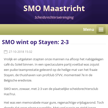
SMO Maastricht
Scheidsrechtersvereniging
Menu
SMO wint op Stayen: 2-3
27-10-2018 15:32
Vrolijk en uitgelaten stapten onze mannen na afloop het nabijgelegen
café du Soleil binnen. In een spectaculaire partij voetbal was zojuist
een puike teamprestatie geleverd op de heilige mat van het fraaie
Stayen, de thuishaven van profclub STVV, momenteel 7e in de
Belgische eredivisie.
SMO won, zowaar, met 2-3 van de plaatselijke scheidsrechtersclub
HasTrui.
Het was een memorabele maar gure, regenachtige vrijdagavond. Toch
deerde dat onze ploeg nauwelijks. Met veel passie en strijd (onze