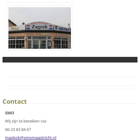
Contact
SMO
Wij zijn te bereiken via:
06-23 83 84 67
maxkok@s
momaastr
icht.nl