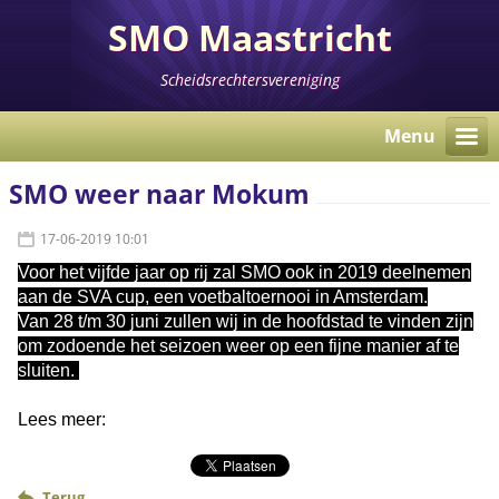
SMO Maastricht
Scheidsrechtersvereniging
Menu
SMO weer naar Mokum
17-06-2019 10:01
Voor het vijfde jaar op rij zal SMO ook in 2019 deelnemen
aan de SVA cup, een voetbaltoernooi in Amsterdam.
Van 28 t/m 30 juni zullen wij in de hoofdstad te vinden zijn
om zodoende het seizoen weer op een fijne manier af te
sluiten.
Lees meer:
Terug