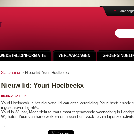
Homepagi
t
WEDSTRIJDINFORMATIE
VERJAARDAGEN
GROEPSINDELIN
VEELGESTELDE VRAGEN
NIEUWS
SVA CUP 2024
Startpagina
>
Nieuw lid: Youri Hoelbeekx
FOTO'S 100 JAAR SMO
Nieuw lid: Youri Hoelbeekx
08-04-2022 13:09
Youri Hoelbeexk is het nieuwste lid van onze vereniging. Youri heeft enkele t
ingeschreven bij SMO.
Youri is 38 jaar, Maastrichtse roots maar tegenwoordig woonachtig in Landgr
Wij heten Youri van harte welkom en hopen hem vaak te zijn bij onze activite