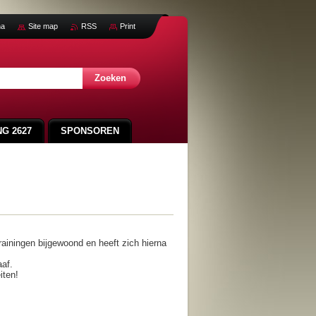
na
Site map
RSS
Print
G 2627
SPONSOREN
SVA CUP 2025
LEDENLIJST
rainingen bijgewoond en heeft zich hierna
aaf.
iten!