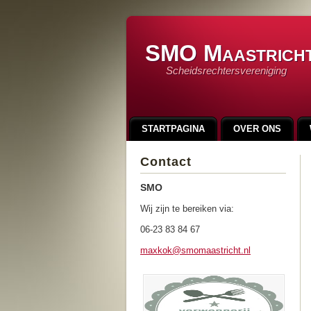
SMO Maastrich
Scheidsrechtersvereniging
STARTPAGINA
OVER ONS
LINKS
INSCHRIJFFORMULIER
Contact
90 JAAR SMO
100 JAAR SMO
SMO
Wij zijn te bereiken via:
06-23 83 84 67
maxkok@s
momaastr
icht.nl