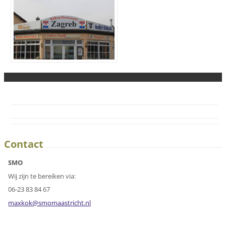
Contact
SMO
Wij zijn te bereiken via:
06-23 83 84 67
maxkok@s
momaastr
icht.nl