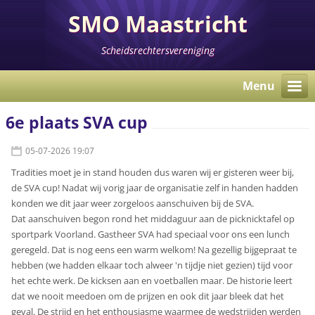
SMO Maastricht
Scheidsrechtersvereniging
Menu
6e plaats SVA cup
05-07-2026 19:07
Tradities moet je in stand houden dus waren wij er gisteren weer bij,
de SVA cup! Nadat wij vorig jaar de organisatie zelf in handen hadden
konden we dit jaar weer zorgeloos aanschuiven bij de SVA.
Dat aanschuiven begon rond het middaguur aan de picknicktafel op
sportpark Voorland. Gastheer SVA had speciaal voor ons een lunch
geregeld. Dat is nog eens een warm welkom! Na gezellig bijgepraat te
hebben (we hadden elkaar toch alweer 'n tijdje niet gezien) tijd voor
het echte werk. De kicksen aan en voetballen maar. De historie leert
dat we nooit meedoen om de prijzen en ook dit jaar bleek dat het
geval. De strijd en het enthousiasme waarmee de wedstrijden werden